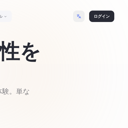
ル
ログイン
産性を
体験。単な